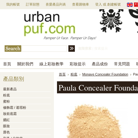
我的帳號
訂單狀態
喜愛產品列表
查看購物車
登入
或
創建帳號
進階搜索
|
搜索提示
首頁
關於我們
線上彩妝教學
彩妝提示
產品成份
常見問題
首頁
粉底
Monave Concealer Foundation
Pau
產品類別
Paula Concealer Founda
最新產品
粉底
蜜粉
修飾霜 / 遮瑕粉
妝前底霜
腮紅
眼妝
唇色