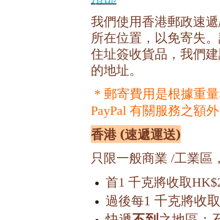
我們使用香港郵政速遞
所在位置，以免寄失。
住址簽收貨品，我們建
的地址。
郵寄費用是根據重量
*
有關服務之額外
PayPal
香港 (速遞運送)
只限一般商業
工業區
/
首1 千克將收取HK$29
1 千克
將收取H
過後每
快遞
不到
之地區：