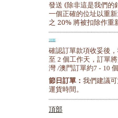
發送 (除非這是我們的
一個正確的位址以重新
之 20% 將被扣除作重
頂部
確認訂單款項收妥後，
至
個工作天，訂單將
2
灣
澳門訂單約
/
7 - 10
節日訂單：
我們建議可
運貨時間。
頂部