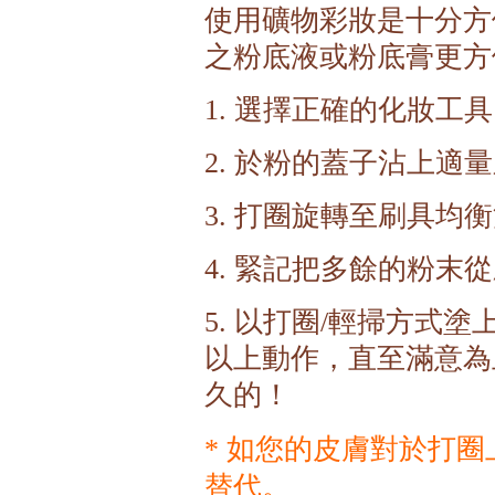
使用礦物彩妝是十分方
之粉底液或粉底膏更方
選擇正確的化妝工具
1.
於粉的蓋子沾上適量
2.
打圈旋轉至刷具均衡
3.
緊記把多餘的粉末從
4.
以打圈
輕掃方式塗
5.
/
以上動作，直至滿意為
久的！
如您的皮膚對於打圈
*
替代。