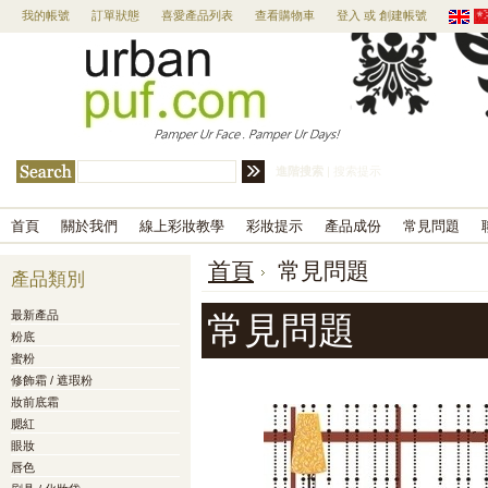
我的帳號
訂單狀態
喜愛產品列表
查看購物車
登入
或
創建帳號
進階搜索
|
搜索提示
首頁
關於我們
線上彩妝教學
彩妝提示
產品成份
常見問題
首頁
常見問題
產品類別
常見問題
最新產品
粉底
蜜粉
修飾霜 / 遮瑕粉
妝前底霜
腮紅
眼妝
唇色