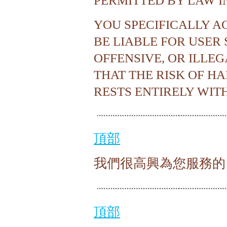
PERMITTED BY LAW IN
YOU SPECIFICALLY 
BE LIABLE FOR USER
OFFENSIVE, OR ILLE
THAT THE RISK OF 
RESTS ENTIRELY WIT
頂部
我們很高興為您服務的
頂部