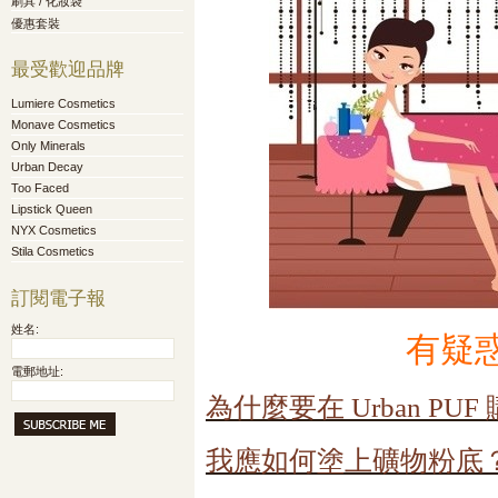
刷具 / 化妝袋
優惠套裝
最受歡迎品牌
Lumiere Cosmetics
Monave Cosmetics
Only Minerals
Urban Decay
Too Faced
Lipstick Queen
NYX Cosmetics
Stila Cosmetics
訂閱電子報
姓名:
有疑
電郵地址:
為什麼要在 Urban PUF
我應如何塗上礦物粉底