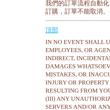
我們的訂單流程自動化
訂購，訂單不能取消。
頂部
IN NO EVENT SHALL U
EMPLOYEES, OR AGENT
INDIRECT, INCIDENTA
DAMAGES WHATSOEVER
MISTAKES, OR INACCU
INJURY OR PROPERT
RESULTING FROM YOU
(III) ANY UNAUTHORI
SERVERS AND/OR AN