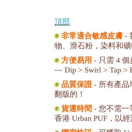
頂部
非常適合敏感皮膚
-
物、滑石粉，染料和礦
方便易用
只需
個
-
4
---
Dip > Swirl > Tap > 
品質保證
所有產品
-
翻版的！
貨運時間
您不需一
-
香港
，以經
Urban PUF