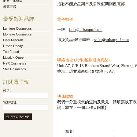
刷具 / 化妝袋
抱歉不能於星期日及公眾假期回覆電郵
優惠套裝
最受歡迎品牌
電子郵件
Lumiere Cosmetics
一般：
info@urbanpuf.com
Monave Cosmetics
退換貨品/銀行轉帳：
sales@urbanpuf.com
Only Minerals
Urban Decay
Too Faced
Lipstick Queen
聯絡地址 (只作通訊/退換貨品)
NYX Cosmetics
Unit A7, G/F, 18 Bonham Strand West, Sheung
Stila Cosmetics
香港上環文咸西街 18 號地下, A7.
訂閱電子報
姓名:
快速聯繫
我們十分重視您的查詢及意見，請填寫以下表
電郵地址:
詢，將在下一個工作天回覆)
姓名: