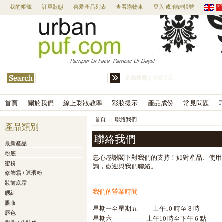
我的帳號
訂單狀態
喜愛產品列表
查看購物車
登入
或
創建帳號
進階搜索
|
搜索提示
首頁
關於我們
線上彩妝教學
彩妝提示
產品成份
常見問題
首頁
聯絡我們
產品類別
聯絡我們
最新產品
粉底
忠心感謝閣下對我們的支持！如對產品、使用方法，
蜜粉
詢，歡迎與我們聯絡。
修飾霜 / 遮瑕粉
妝前底霜
我們的營業時間
腮紅
眼妝
星期一至星期五
上午10 時至 8 時
唇色
星期六
上午10 時至下午 6 點