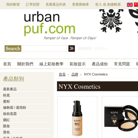
我的帳號
訂單狀態
喜愛產品列表
查看購物車
登入
或
創建帳號
進階搜索
|
搜索提示
首頁
關於我們
線上彩妝教學
彩妝提示
產品成份
常見問題
首頁
品牌
NYX Cosmetics
產品類別
NYX Cosmetics
最新產品
粉底
蜜粉
修飾霜 / 遮瑕粉
妝前底霜
腮紅
眼妝
唇色